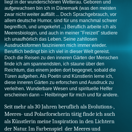
liegt in der wunderschönen Wetterau. Geboren und
aufgewachsen bin ich in Dänemark (was den meisten
zwar nicht weiter auffällt ... Doch Sprachgebrauch, vor
allem deutsche Humor, sind für uns manchmal schwer
begreiflich, und umgekehrt ...) Beruflich arbeite ich als
Meeresbiologin, und auch in meiner "Freizeit" studiere
ich unaufhörlich das Leben. Seine zahllosen
Ausdrucksformen faszinieren mich immer wieder.
Beruflich bedingt bin ich viel in dieser Welt gereist.
Doch die Reisen zu den inneren Gärten der Menschen
finde ich am spannendsten, ich staune über den
Reichtum, das einem jeden dort begegnet, sobald die
Türen aufgehen. Als Poetin und Künstlerin lerne ich,
diese inneren Gärten zu erforschen und Ausdruck zu
verleihen. Wunderbare Wesen und spirituelle Helfer
erscheinen dann -- Heilbringer für mich und für andere.
Seit mehr als 30 Jahren beruflich als Evolutions-,
Meeres- und Polarforscherin tätig finde ich auch
als Künstlerin meine Inspiration in den Lichtern
der Natur. Im Farbenspiel der Meeres und